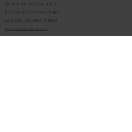
Développeur de quartiers
Reconversion intra-urbaine
La durabilité selon Matexi
Implication sociétale
Jobs
Les offres
Travailler chez Matexi
Bureaux régionaux
Anvers
Brabant flamand
Brabant wallon
Bruxelles
Flandre occidentale