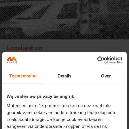
Localisation
Place de l'Abattoir 1
6000 Charleroi
Toestemming
Details
Over
Programme du projet
Wij vinden uw privacy belangrijk
Création d’un ensemble immobilier de 250
Matexi en onze 17 partners maken op deze website
logements
gebruik van cookies en andere tracking technologieën
Création d’un parc public arboré
zoals local storage. Je kan je cookievoorkeuren
Renforcement de la centralité
aangeven via onderstaande knoppen of via de link