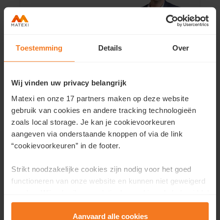
T 016 98 11 38
Toestemming
Details
Over
Contactez-nous
Wij vinden uw privacy belangrijk
Comment fonctionne l'achat d'une
Matexi en onze 17 partners maken op deze website
propriété avec Matexi ?
gebruik van cookies en andere tracking technologieën
zoals local storage. Je kan je cookievoorkeuren
aangeven via onderstaande knoppen of via de link
Nous allons nous rencontrer
“cookievoorkeuren” in de footer.
Vous êtes curieux ? Vous avez encore des questions ou
Strikt noodzakelijke cookies zijn nodig voor het goed
vous souhaitez visiter la maison témoin ? Contactez
functioneren van onze website en kunnen niet geweigerd
notre vendeur, il se fera un plaisir de vous aider.
worden. Wij gebruiken analytische cookies als hulpmiddel
om onze website en dienstverlening te verbeteren.
Functionele cookies zorgen ervoor dat je de embedded
Aanvaard alle cookies