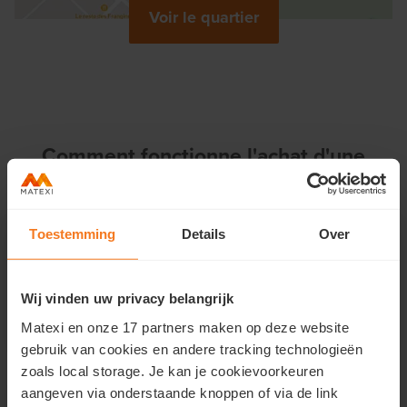
Voir le quartier
Comment fonctionne l'achat d'une
propriété avec Matexi ?
Toestemming
Details
Over
Nous allons nous rencontrer
Vous êtes curieux ? Vous avez encore des questions ou
vous souhaitez visiter la maison témoin ? Contactez
Wij vinden uw privacy belangrijk
notre vendeur, il se fera un plaisir de vous aider.
Matexi en onze 17 partners maken op deze website
gebruik van cookies en andere tracking technologieën
zoals local storage. Je kan je cookievoorkeuren
Nous apprenons à mieux nous connaître
aangeven via onderstaande knoppen of via de link