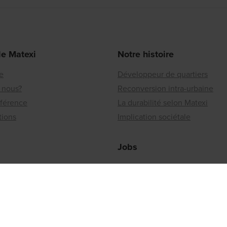
de Matexi
Notre histoire
re
Développeur de quartiers
 nous?
Reconversion intra-urbaine
éférence
La durabilité selon Matexi
tions
Implication sociétale
Jobs
Les offres
ionaux
Travailler chez Matexi
ou un immeuble à vendre?