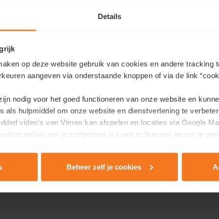
Details
grijk
re journée découverte à Quartier Bleu.
aken op deze website gebruik van cookies en andere tracking t
rkeuren aangeven via onderstaande knoppen of via de link “cooki
 Quartier Bleu ouvre ses portes pour la dernière fois cette anné
 zijn nodig voor het goed functioneren van onze website en kunn
êtes les bienvenus pour découvrir plusieurs appartements et pen
s als hulpmiddel om onze website en dienstverlening te verbeter
edded video’s van Vimeo kan afspelen en locaties via Google Ma
:
etingcookies om je surfgedrag in kaart te brengen en om je gep
 de 10h à 13h
eau Matexi, Broekermolenplein 2, 3500 Hasselt
s
Beheer zelf je cookies
A
rivacy & Cookie Policy
.