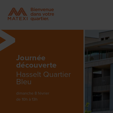
Journée
découverte
Hasselt Quartier
Bleu
dimanche 8 février
de 10h à 13h