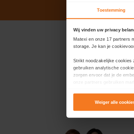
Toestemming
Wij vinden uw privacy belan
Bienvenue à not
Matexi en onze 17 partners m
storage. Je kan je cookievoo
Le
dimanche 8 février
,
exclusif de visite.
Strikt noodzakelijke cookies
Entre 10h et 13h, vous 
gebruiken analytische cookie
zorgen ervoor dat je de emb
Informations pratiques 
onze partners gebruiken mark
te tonen.
Dimanche 8 février
Inscription au bur
Weiger alle cookie
Lees er meer over in onze
P