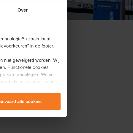
Over
echnologieën zoals local
evoorkeuren” in de footer.
e lors d’un moment
en niet geweigerd worden. Wij
thouses élégants.
en. Functionele cookies
ps kan raadplegen. Wij en
ersonaliseerde advertenties
anvaard alle cookies