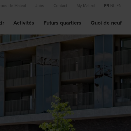
opos de Matexi
Jobs
Contact
My Matexi
FR
NL
EN
ir
Activités
Futurs quartiers
Quoi de neuf