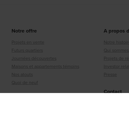
Notre offre
A propos 
Projets en vente
Notre histoi
Futurs quartiers
Qui sommes
Journées découvertes
Projets de r
Maisons et appartements témoins
Investor rela
Nos atouts
Presse
Quoi de neuf
Contact
Matexi Invest
Bureaux rég
Projets d'investissement
Un terrain 