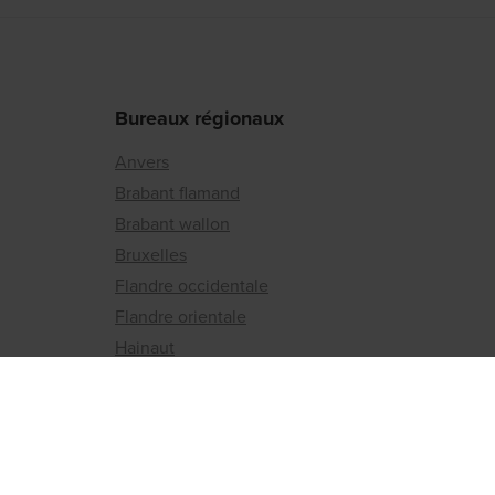
Bureaux régionaux
Anvers
Brabant flamand
Brabant wallon
Bruxelles
Flandre occidentale
Flandre orientale
Hainaut
Liège
Limbourg
Luxembourg
Namur