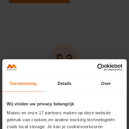
Toestemming
Details
Over
Avez-vous des questions?
Kris en Johannes · À votre disposition
Wij vinden uw privacy belangrijk
Contactez-nous
Matexi en onze 17 partners maken op deze website
ou appelez le
T 051 28 03 69
gebruik van cookies en andere tracking technologieën
zoals local storage. Je kan je cookievoorkeuren