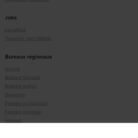
Jobs
Les offres
Travailler chez Matexi
Bureaux régionaux
Anvers
Brabant flamand
Brabant wallon
Bruxelles
Flandre occidentale
Flandre orientale
Hainaut
Liège
Limbourg