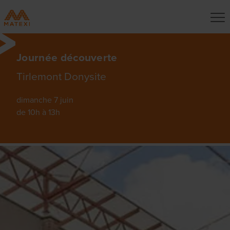
Journée découverte
Tirlemont Donysite
dimanche 7 juin
de 10h à 13h