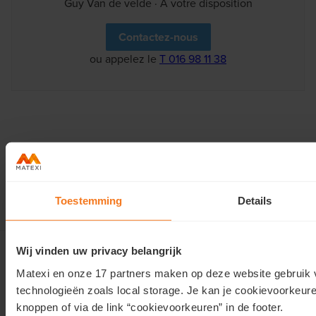
Guy Van de velde · À votre disposition
Contactez-nous
ou appelez le
T 016 98 11 38
Découvrez tout le quartier
Découvrez Tirlemont Donysite
Toestemming
Details
Wij vinden uw privacy belangrijk
Notre offre
Matexi en onze 17 partners maken op deze website gebruik 
technologieën zoals local storage. Je kan je cookievoorkeu
Projets en vente
knoppen of via de link “cookievoorkeuren” in de footer.