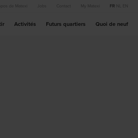
opos de Matexi
Jobs
Contact
My Matexi
FR
NL
EN
ir
Activités
Futurs quartiers
Quoi de neuf