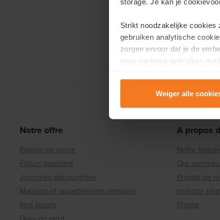
storage. Je kan je cookievoo
Strikt noodzakelijke cookies
gebruiken analytische cookie
zorgen ervoor dat je de emb
onze partners gebruiken mark
te tonen.
Weiger alle cookie
Lees er meer over in onze
P
Notre offre
A propos 
Projets en vente
Notre histoi
Futurs quartiers
Qui sommes
Journées découvertes
Projets de r
Maisons et appartements témoins
Investor rela
Nos atouts
Presse
Quoi de neuf