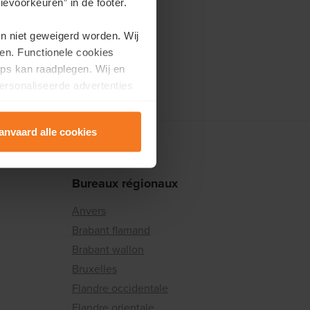
evoorkeuren” in de footer.
en niet geweigerd worden. Wij
en. Functionele cookies
ps kan raadplegen. Wij en
ersonaliseerde advertenties
anvaard alle cookies
Bureaux régionaux
Anvers
Brabant flamand
Brabant wallon
Bruxelles
Flandre occidentale
Flandre orientale