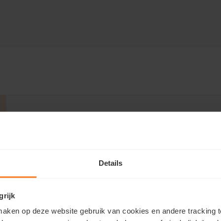
Avez-vous des questions?
Marisa Marasco · À votre disposition
ou appelez le
T 014 48 01 62
Contactez-nous
Details
grijk
aken op deze website gebruik van cookies en andere tracking t