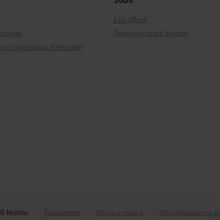
Jobs
Les offres
ionaux
Travailler chez Matexi
ou un immeuble à vendre?
6 Matexi
Disclaimer
Privacy policy
Whistleblowing c