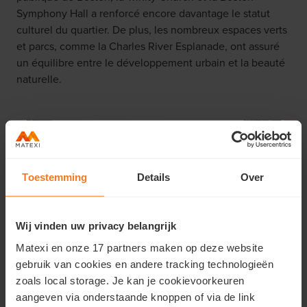
Symphony Hall a renforcé encore davantage le statut
culturel du quartier. De plus, les nombreux espaces verts
et parcs, comme la Charles River Esplanade, ont assuré
un équilibre entre le développement urbain et la beauté
naturelle.
Toestemming
Details
Over
Wij vinden uw privacy belangrijk
Matexi en onze 17 partners maken op deze website
gebruik van cookies en andere tracking technologieën
zoals local storage. Je kan je cookievoorkeuren
aangeven via onderstaande knoppen of via de link
Une deuxième grande vague de développement date de