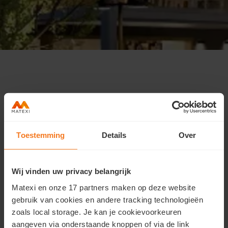
Les opportunités d'investissement les plus
récentes, directement dans votre boîte
mail?
Toestemming
Details
Over
Restez informé des derniers développements immobiliers
et soyez le premier à choisir parmi les unités
d'investissement les plus avantageuses, avant même que
Wij vinden uw privacy belangrijk
l'offre ne soit accessible au grand public.
Matexi en onze 17 partners maken op deze website
gebruik van cookies en andere tracking technologieën
zoals local storage. Je kan je cookievoorkeuren
Inscrivez-vous ici.
aangeven via onderstaande knoppen of via de link