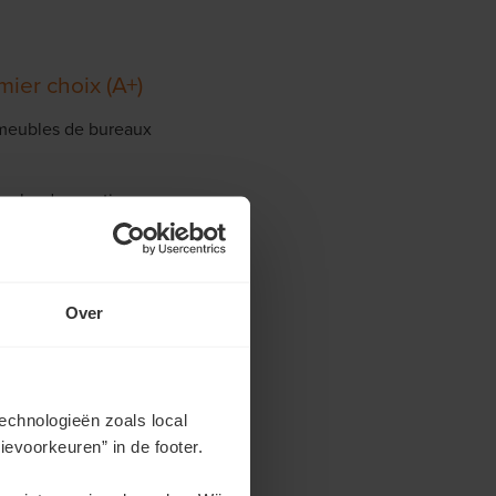
ier choix (A+)
mmeubles de bureaux
arche du quartier
t par les transports en
bain, qui souhaitent
Over
votre investissement ?
echnologieën zoals local
evoorkeuren” in de footer.