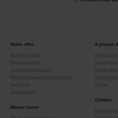
Notre offre
A propos 
Projets en vente
Notre histoi
Futurs quartiers
Qui sommes
Journées découvertes
Projets de r
Maisons et appartements témoins
Investor rela
Nos atouts
Presse
Quoi de neuf
Contact
Matexi Invest
Bureaux rég
Projets d'investissement
Un terrain 