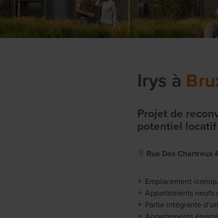
Irys
à
Bru
Projet de reconv
potentiel locati
Rue Des Chartreux 4
Emplacement iconique 
Appartements neufs d
Partie intégrante d’un
Appartements énergé