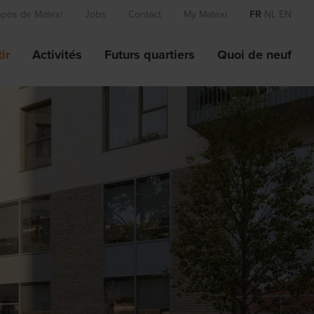
opos de Matexi
Jobs
Contact
My Matexi
FR
NL
EN
ir
Activités
Futurs quartiers
Quoi de neuf