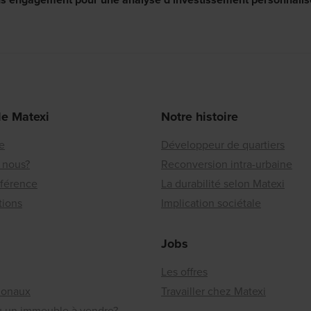
de Matexi
Notre histoire
re
Développeur de quartiers
 nous?
Reconversion intra-urbaine
éférence
La durabilité selon Matexi
tions
Implication sociétale
Jobs
Les offres
ionaux
Travailler chez Matexi
ou un immeuble à vendre?