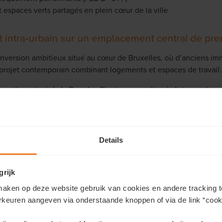
t espaces verts partagés en plein cœur de la ville
 intra‑urbain sur un emplacement central de prem
conversion ambitieux situé au cœur de Bruxelles, où d’anciens i
projet contemporain combinant logements et espaces de travail.
 quartier animé de la Rue des Chartreux, se situe à distance de m
. Elle associe dynamique urbaine et excellente accessibilité, tan
et les grands axes routiers.
ale rend IRYS particulièrement adapté aux locataires au profil ur
Details
l et loisirs à proximité immédiate.
es rendements potentiels et la manière dont nous accompagnons 
grijk
aken op deze website gebruik van cookies en andere tracking t
ler commercial pour plus d’informations.
rkeuren aangeven via onderstaande knoppen of via de link “cooki