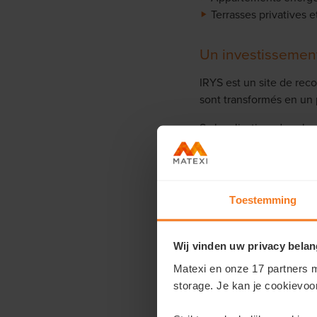
Terrasses privatives e
Un investissement
IRYS est un site de re
sont transformés en un 
Sa localisation, dans le
Dansaert et de la Bourse
commun que par le vélo 
Cette implantation centr
Toestemming
combiner habitat, travai
Curieux de connaître l
Wij vinden uw privacy belan
Matexi en onze 17 partners m
Contactez votre conseil
storage. Je kan je cookievoo