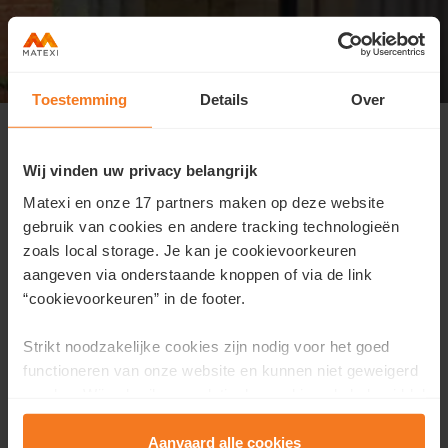
Toestemming
Details
Over
Journée Découverte dimanche 7 juin
entre 10h et 13h
Wij vinden uw privacy belangrijk
Soyez les bienvenus lors de notre Journée Découverte
Matexi en onze 17 partners maken op deze website
ce dimanche 7 juin.
gebruik van cookies en andere tracking technologieën
Laissez-vous inspirer !
zoals local storage. Je kan je cookievoorkeuren
Nous vous accueillons
sans rendez-vous, de 10h à
aangeven via onderstaande knoppen of via de link
13h
, pour vous faire découvrir les maisons disponibles
“cookievoorkeuren” in de footer.
au sein de ce beau quartier et vous accompagner dans
votre projet.
Strikt noodzakelijke cookies zijn nodig voor het goed
functioneren van onze website en kunnen niet geweigerd
Notre équipe sera à votre écoute pour répondre à
worden. Wij gebruiken analytische cookies als hulpmiddel
toutes vos questions, dans un cadre convivial.
om onze website en dienstverlening te verbeteren.
Functionele cookies zorgen ervoor dat je de embedded
Aanvaard alle cookies