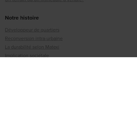
Notre histoire
Développeur de quartiers
Reconversion intra-urbaine
La durabilité selon Matexi
Implication sociétale
Jobs
Les offres
Travailler chez Matexi
Bureaux régionaux
Anvers
Brabant flamand