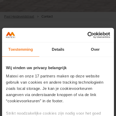
Paal Heideveldstraat
>
Contact
Nous contacter
Toestemming
Details
Over
Vous souhaitez obtenir plus d'informations sur ce projet ou
prendre rendez-vous?
Wij vinden uw privacy belangrijk
Remplissez vos coordonnées ici et nous vous contacterons
Matexi en onze 17 partners maken op deze website
dans les plus brefs délais.
gebruik van cookies en andere tracking technologieën
zoals local storage. Je kan je cookievoorkeuren
Prénom
*
aangeven via onderstaande knoppen of via de link
“cookievoorkeuren” in de footer.
Strikt noodzakelijke cookies zijn nodig voor het goed
Nom
*