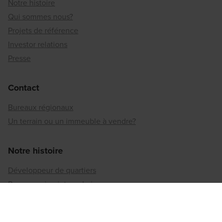
Notre histoire
Qui sommes nous?
Projets de référence
Investor relations
Presse
Contact
Bureaux régionaux
Un terrain ou un immeuble à vendre?
Notre histoire
Développeur de quartiers
Reconversion intra-urbaine
La durabilité selon Matexi
Implication sociétale