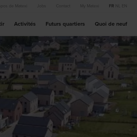
opos de Matexi
Jobs
Contact
My Matexi
FR
NL
EN
ir
Activités
Futurs quartiers
Quoi de neuf