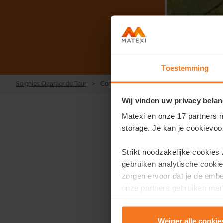
Toestemming
Soignies Quartier du Tour
>
Contact
Wij vinden uw privacy belan
Matexi en onze 17 partners m
storage. Je kan je cookievoo
Strikt noodzakelijke cookies
Vous sou
gebruiken analytische cookie
zorgen ervoor dat je de emb
Remplissez
onze partners gebruiken mark
te tonen.
Prénom
*
Weiger alle cookie