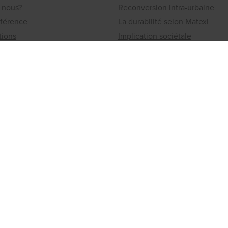
 nous?
Reconversion intra-urbaine
éférence
La durabilité selon Matexi
tions
Implication sociétale
Jobs
Les offres
ionaux
Travailler chez Matexi
ou un immeuble à vendre?