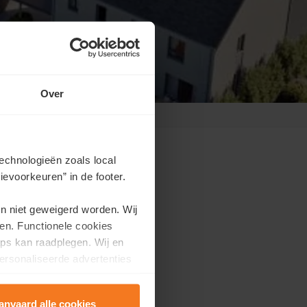
Over
echnologieën zoals local
evoorkeuren” in de footer.
en niet geweigerd worden. Wij
dez-vous?
en. Functionele cookies
ps kan raadplegen. Wij en
efs délais.
ersonaliseerde advertenties
anvaard alle cookies