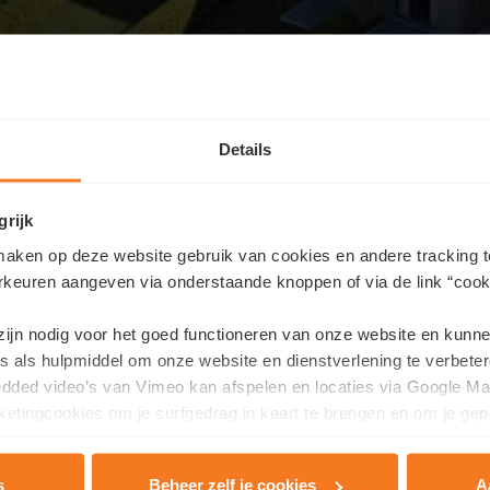
Details
grijk
aken op deze website gebruik van cookies en andere tracking t
rkeuren aangeven via onderstaande knoppen of via de link “cooki
Nous contacter
 zijn nodig voor het goed functioneren van onze website en kunn
haitez obtenir plus d'informations sur ce projet ou prendre ren
s als hulpmiddel om onze website en dienstverlening te verbeter
edded video’s van Vimeo kan afspelen en locaties via Google Ma
 vos coordonnées ici et nous vous contacterons dans les plus br
etingcookies om je surfgedrag in kaart te brengen en om je gep
Nom
*
s
Beheer zelf je cookies
A