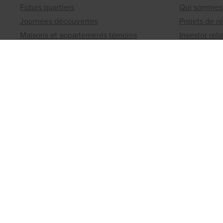
Futurs quartiers
Qui sommes
Journées découvertes
Projets de r
Maisons et appartements témoins
Investor rela
Nos atouts
Presse
Quoi de neuf
Contact
Matexi Invest
Bureaux rég
Projets d'investissement
Un terrain 