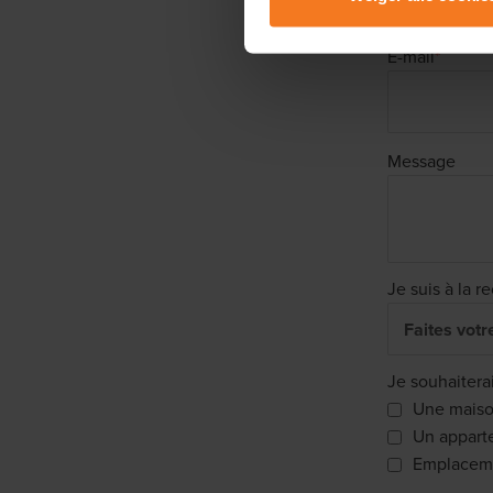
Lees er meer over in onze
P
E-mail
*
Message
Je suis à la r
Je souhaitera
Une mais
Un appart
Emplaceme