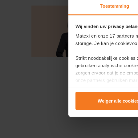
Toestemming
Wij vinden uw privacy belan
Matexi en onze 17 partners m
storage. Je kan je cookievoo
Strikt noodzakelijke cookies
gebruiken analytische cookie
zorgen ervoor dat je de emb
onze partners gebruiken mark
te tonen.
Weiger alle cookie
Lees er meer over in onze
P