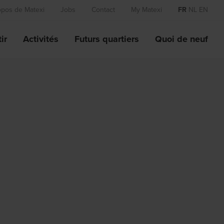
opos de Matexi
Jobs
Contact
My Matexi
FR
NL
EN
ir
Activités
Futurs quartiers
Quoi de neuf