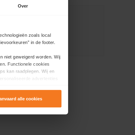
Over
echnologieën zoals local
evoorkeuren” in de footer.
en niet geweigerd worden. Wij
en. Functionele cookies
ps kan raadplegen. Wij en
ersonaliseerde advertenties
anvaard alle cookies