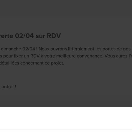
erte 02/04 sur RDV
dimanche 02/04 ! Nous ouvrons littéralement les portes de nos 
 pour fixer un RDV à votre meilleure convenance. Vous aurez l'
détaillées concernant ce projet.
contrer !