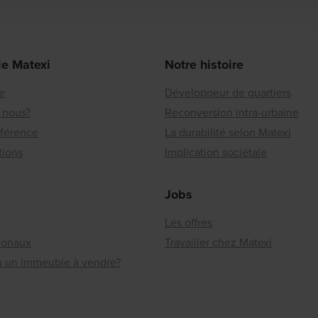
de Matexi
Notre histoire
re
Développeur de quartiers
 nous?
Reconversion intra-urbaine
éférence
La durabilité selon Matexi
tions
Implication sociétale
Jobs
Les offres
ionaux
Travailler chez Matexi
ou un immeuble à vendre?