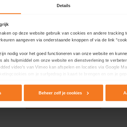
Details
Avez-vous des questions?
Fanny et Marie · À votre disposition
grijk
aken op deze website gebruik van cookies en andere tracking t
ou appelez le
T 065 68 06 98
Contactez-nous
rkeuren aangeven via onderstaande knoppen of via de link “cooki
 zijn nodig voor het goed functioneren van onze website en kunn
s als hulpmiddel om onze website en dienstverlening te verbeter
edded video’s van Vimeo kan afspelen en locaties via Google Ma
etingcookies om je surfgedrag in kaart te brengen en om je gep
Découvrez tout le quartier
s
Beheer zelf je cookies
A
rivacy & Cookie Policy
.
Découvrez Hornu Quartier d'Apt