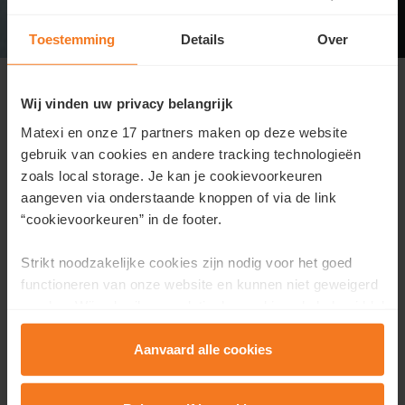
Toestemming
Details
Over
Semaine Découverte du 18 au 24
mai sur RDV
Wij vinden uw privacy belangrijk
Soyez les bienvenus sur RDV lors de cette Semaine
Matexi en onze 17 partners maken op deze website
Découverte du 18 au 24 mai . Vous aurez l'occasion de
gebruik van cookies en andere tracking technologieën
visiter notre dernière maison disponible et de recevoir
zoals local storage. Je kan je cookievoorkeuren
toutes les informations détaillées concernant ce projet.
aangeven via onderstaande knoppen of via de link
“cookievoorkeuren” in de footer.
Strikt noodzakelijke cookies zijn nodig voor het goed
Au plaisir de vous y rencontrer !
functioneren van onze website en kunnen niet geweigerd
worden. Wij gebruiken analytische cookies als hulpmiddel
Planifiez votre visite
om onze website en dienstverlening te verbeteren.
Functionele cookies zorgen ervoor dat je de embedded
Aanvaard alle cookies
video’s van Vimeo kan afspelen en locaties via Google
Maps kan raadplegen. Wij en onze partners gebruiken