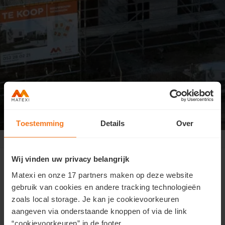
Toestemming
Details
Over
Berlare Olmendreef
>
Chantier en images
Le chantier en images - février 2026
Wij vinden uw privacy belangrijk
Matexi en onze 17 partners maken op deze website
gebruik van cookies en andere tracking technologieën
zoals local storage. Je kan je cookievoorkeuren
aangeven via onderstaande knoppen of via de link
“cookievoorkeuren” in de footer.