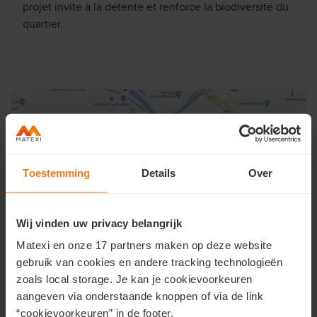
projet invite à la détente et renforce la biodiversité du
quartier.
Toestemming
Details
Over
Wij vinden uw privacy belangrijk
Voir le quartier
Matexi en onze 17 partners maken op deze website
gebruik van cookies en andere tracking technologieën
zoals local storage. Je kan je cookievoorkeuren
aangeven via onderstaande knoppen of via de link
“cookievoorkeuren” in de footer.