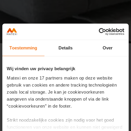
Journée portes ouvertes le
Toestemming
Details
Over
dimanche 7 juin de 10h à 13h
Adresse
: Eikenstraat 19, Izegem
Wij vinden uw privacy belangrijk
Matexi en onze 17 partners maken op deze website
Nous ouvrons nos portes de 10h à 13h, sans rendez-
gebruik van cookies en andere tracking technologieën
vous. Lors de cette journée portes ouvertes,
zoals local storage. Je kan je cookievoorkeuren
découvrez à quoi peut réellement ressembler une
aangeven via onderstaande knoppen of via de link
habitation abordable et économe en énergie
“cookievoorkeuren” in de footer.
aujourd’hui.
Lors de votre visite, vous pouvez :
Strikt noodzakelijke cookies zijn nodig voor het goed
functioneren van onze website en kunnen niet geweigerd
visiter la maison témoin et ressentir l’atmosphère