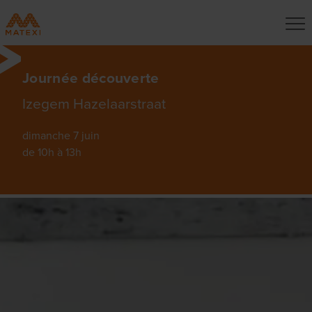
Journée découverte
Izegem Hazelaarstraat
dimanche 7 juin
de 10h à 13h