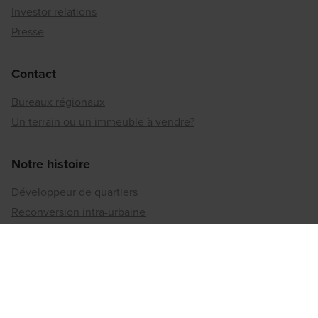
Investor relations
Presse
Contact
Bureaux régionaux
Un terrain ou un immeuble à vendre?
Notre histoire
Développeur de quartiers
Reconversion intra-urbaine
La durabilité selon Matexi
Implication sociétale
Jobs