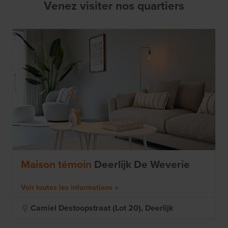
différents choix pour faire de votre maison un foyer. Le
Venez visiter nos quartiers
conseiller clientèle vous mettra en contact avec les
fournisseurs pour le choix du revêtement de sol, de la
cuisine, de la salle de bain et plus encore. Vous suivez
tout de près grâce à l'aperçu personnel dans notre
portail client. Bienvenue dans le quartier !
Maison témoin
Deerlijk De Weverie
Voir toutes les informations
Camiel Destoopstraat (lot 20), Deerlijk