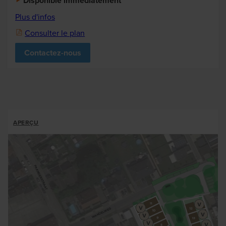
Disponible immédiatement
Plus d'infos
Consulter le plan
Contactez-nous
ALLOTMENTS
APERÇU
BREADCRUMB