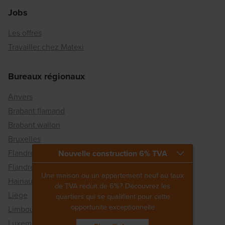
Jobs
Les offres
Travailler chez Matexi
Bureaux régionaux
Anvers
Brabant flamand
Brabant wallon
Bruxelles
Flandre occidentale
Nouvelle construction 6% TVA
Flandre orientale
Une maison ou un appartement neuf au taux
Hainaut
de TVA réduit de 6%? Découvrez les
Liège
quartiers qui se qualifient pour cette
opportunité exceptionnelle
Limbourg
Luxembourg