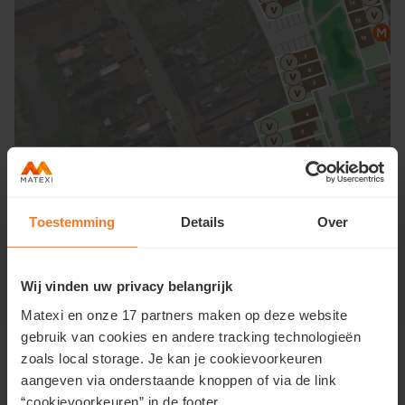
×
Toestemming
Details
Over
Cliquez sur le plan pour voir l'offre
Maison
Vendu
Option
Wij vinden uw privacy belangrijk
Matexi en onze 17 partners maken op deze website
gebruik van cookies en andere tracking technologieën
Voir le quartier
zoals local storage. Je kan je cookievoorkeuren
aangeven via onderstaande knoppen of via de link
“cookievoorkeuren” in de footer.