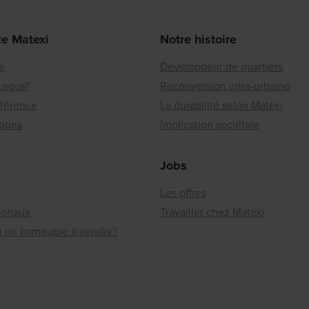
de Matexi
Notre histoire
re
Développeur de quartiers
 nous?
Reconversion intra-urbaine
éférence
La durabilité selon Matexi
tions
Implication sociétale
Jobs
Les offres
ionaux
Travailler chez Matexi
ou un immeuble à vendre?