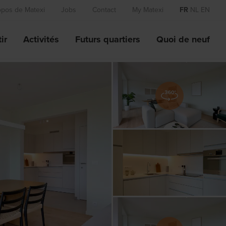
opos de Matexi
Jobs
Contact
My Matexi
FR
NL
EN
ir
Activités
Futurs quartiers
Quoi de neuf