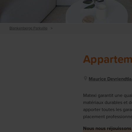
Blankenberge Parkville
>
Appartem
Maurice Devriendtl
Matexi garantit une qua
matériaux durables et de
apporter toutes les gar
placement professionnel
Nous nous réjouissons d