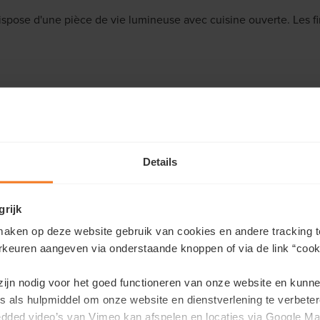
spose d'une pièce de vie lumineuse avec cuisine ouverte. Les fi
isite
 et notre collègue vous contactera pour fixer un rendez-vous af
Details
site
grijk
aken op deze website gebruik van cookies en andere tracking t
rkeuren aangeven via onderstaande knoppen of via de link “cooki
 zijn nodig voor het goed functioneren van onze website en kunn
s als hulpmiddel om onze website en dienstverlening te verbeter
edded video’s van Vimeo kan afspelen en locaties via Google Ma