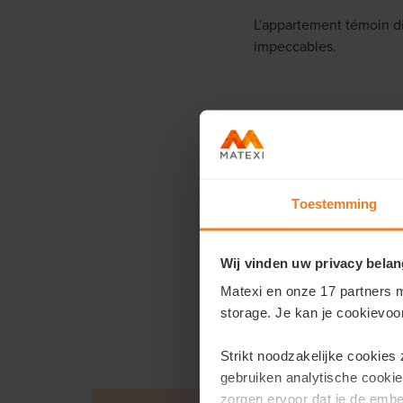
L'appartement témoin di
impeccables.
Planifiez votre v
Laissez vos coordonnées
visiter notre habitation.
Toestemming
Prévoyez votre vi
Wij vinden uw privacy belan
Matexi en onze 17 partners m
storage. Je kan je cookievoo
Strikt noodzakelijke cookies
gebruiken analytische cookie
zorgen ervoor dat je de emb