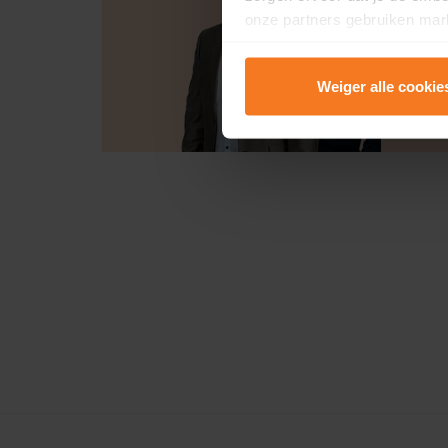
onze partners gebruiken mark
te tonen.
Weiger alle cookie
Lees er meer over in onze
P