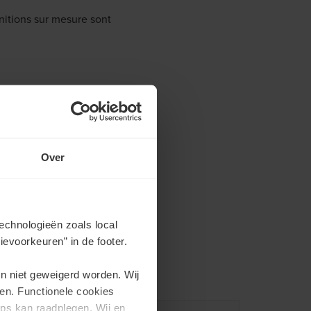
nitions sur mesure sont
in que vous puissiez
Over
echnologieën zoals local
evoorkeuren” in de footer.
en niet geweigerd worden. Wij
en. Functionele cookies
ps kan raadplegen. Wij en