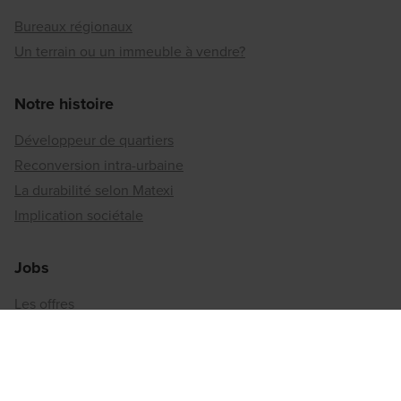
Bureaux régionaux
Un terrain ou un immeuble à vendre?
Notre histoire
Développeur de quartiers
Reconversion intra-urbaine
La durabilité selon Matexi
Implication sociétale
Jobs
Les offres
Travailler chez Matexi
Bureaux régionaux