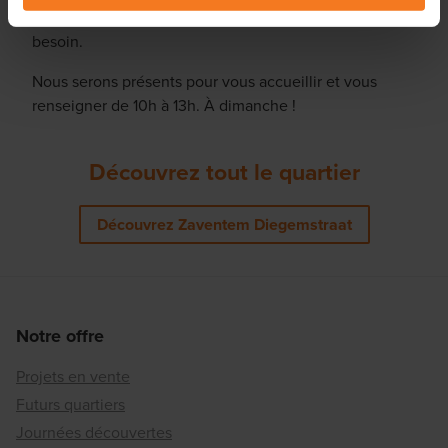
vous fournir toutes les informations dont vous avez
besoin.
Nous serons présents pour vous accueillir et vous
renseigner de 10h à 13h. À dimanche !
Découvrez tout le quartier
Découvrez Zaventem Diegemstraat
Notre offre
Projets en vente
Futurs quartiers
Journées découvertes