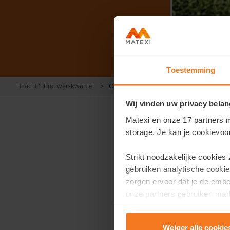
Toestemming
Haacht 't Brouwerskwartier
>
Contact
Wij vinden uw privacy belan
Matexi en onze 17 partners m
storage. Je kan je cookievoo
Strikt noodzakelijke cookies
Vous sou
gebruiken analytische cookie
zorgen ervoor dat je de emb
Remplissez
onze partners gebruiken mark
te tonen.
Prénom
*
Weiger alle cookie