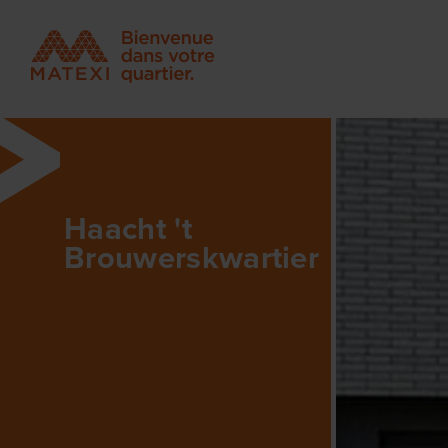
Haacht 't
Brouwerskwartier