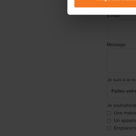
Lees er meer over in onze
P
E-mail
*
Message
Je suis à la r
Je souhaitera
Une mais
Un appart
Emplaceme