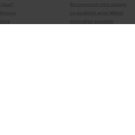
 nous?
Reconversion intra-urbaine
éférence
La durabilité selon Matexi
tions
Implication sociétale
Jobs
Les offres
ionaux
Travailler chez Matexi
ou un immeuble à vendre?