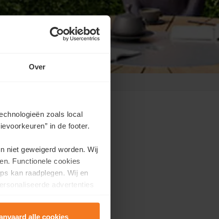
Over
echnologieën zoals local
evoorkeuren” in de footer.
en niet geweigerd worden. Wij
dez-vous?
en. Functionele cookies
ps kan raadplegen. Wij en
efs délais.
ersonaliseerde advertenties
anvaard alle cookies