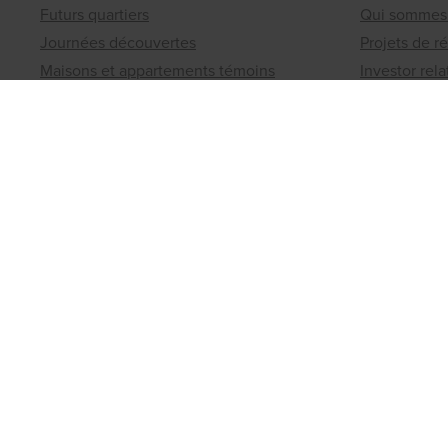
Futurs quartiers
Qui sommes
Journées découvertes
Projets de r
Maisons et appartements témoins
Investor rela
Nos atouts
Presse
Quoi de neuf
Contact
Matexi Invest
Bureaux rég
Projets d'investissement
Un terrain 