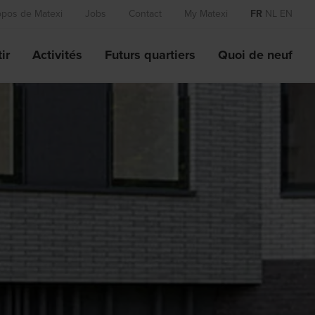
opos de Matexi
Jobs
Contact
My Matexi
FR
NL
EN
ir
Activités
Futurs quartiers
Quoi de neuf