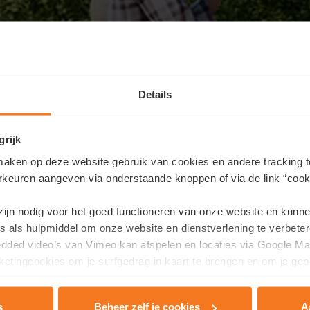
Details
grijk
aken op deze website gebruik van cookies en andere tracking t
rkeuren aangeven via onderstaande knoppen of via de link “cooki
Nous contacter
 zijn nodig voor het goed functioneren van onze website en kunn
haitez obtenir plus d'informations sur ce projet ou prendre ren
s als hulpmiddel om onze website en dienstverlening te verbeter
edded video’s van Vimeo kan afspelen en locaties via Google Ma
 vos coordonnées ici et nous vous contacterons dans les plus br
etingcookies om je surfgedrag in kaart te brengen en om je gep
Nom
*
s
Beheer zelf je cookies
A