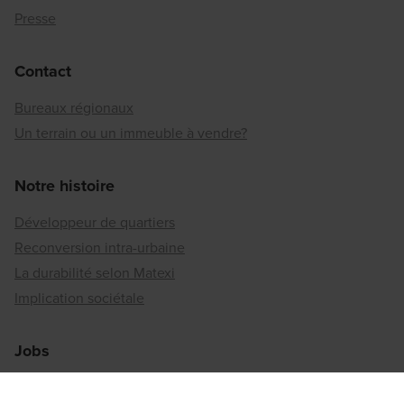
Presse
Contact
Bureaux régionaux
Un terrain ou un immeuble à vendre?
Notre histoire
Développeur de quartiers
Reconversion intra-urbaine
La durabilité selon Matexi
Implication sociétale
Jobs
Les offres