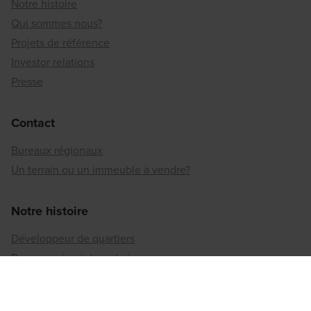
Notre histoire
Qui sommes nous?
Projets de référence
Investor relations
Presse
Contact
Bureaux régionaux
Un terrain ou un immeuble à vendre?
Notre histoire
Développeur de quartiers
Reconversion intra-urbaine
La durabilité selon Matexi
Implication sociétale