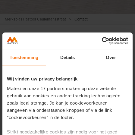
Merksplas Pastoor Ceulemansstraat
>
Contact
Nous contacter
Toestemming
Details
Over
Vous souhaitez obtenir plus d'informations sur ce projet ou
prendre rendez-vous?
Wij vinden uw privacy belangrijk
Remplissez vos coordonnées ici et nous vous contacterons
Matexi en onze 17 partners maken op deze website
dans les plus brefs délais.
gebruik van cookies en andere tracking technologieën
zoals local storage. Je kan je cookievoorkeuren
Prénom
*
aangeven via onderstaande knoppen of via de link
“cookievoorkeuren” in de footer.
Strikt noodzakelijke cookies zijn nodig voor het goed
Nom
*