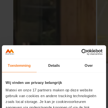
Toestemming
Details
Over
Beringen Everselstraat
>
Contact
Wij vinden uw privacy belangrijk
Matexi en onze 17 partners maken op deze website
Nous contacter
gebruik van cookies en andere tracking technologieën
zoals local storage. Je kan je cookievoorkeuren
Vous souhaitez obtenir plus d'informations sur cette
aangeven via onderstaande knoppen of via de link