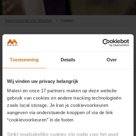
Varsenare Hof Van Straeten
>
Contact
Contacteer ons
Toestemming
Details
Over
Wil je meer informatie over deze woonst of wens je een
afspraak?
Wij vinden uw privacy belangrijk
Vul hier je gegevens in en we contacteren je zo snel
Matexi en onze 17 partners maken op deze website
mogelijk.
gebruik van cookies en andere tracking technologieën
zoals local storage. Je kan je cookievoorkeuren
Voornaam
*
aangeven via onderstaande knoppen of via de link
“cookievoorkeuren” in de footer.
Strikt noodzakelijke cookies zijn nodig voor het goed
Achternaam
*