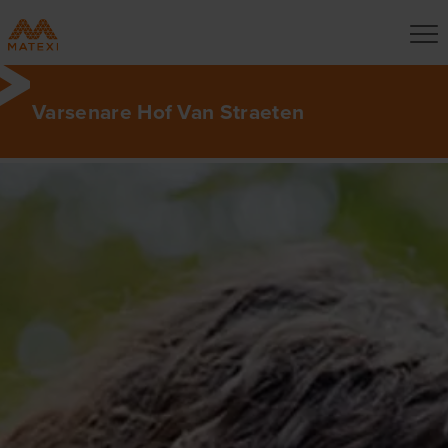
Varsenare Hof Van Straeten