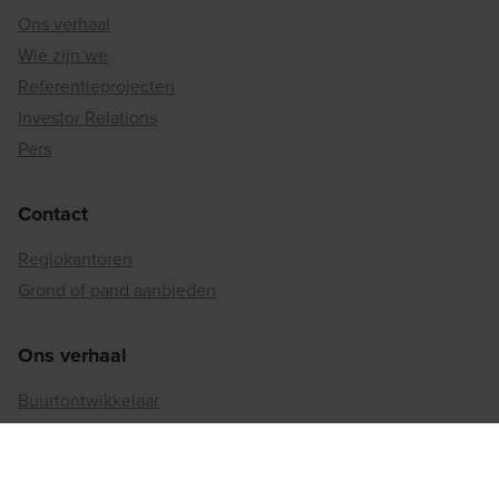
Ons verhaal
Wie zijn we
Referentieprojecten
Investor Relations
Pers
Contact
Regiokantoren
Grond of pand aanbieden
Ons verhaal
Buurtontwikkelaar
Binnenstedelijke reconversie
Matexi's duurzaamheidsaanpak
Betrokkenheid bij de maatschappij