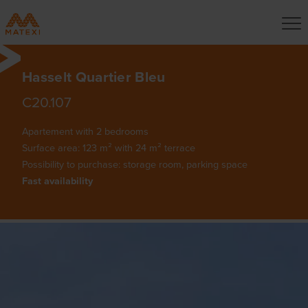
Hasselt Quartier Bleu
C20.107
Apartement with 2 bedrooms
Surface area: 123 m² with 24 m² terrace
Possibility to purchase: storage room, parking space
Fast availability