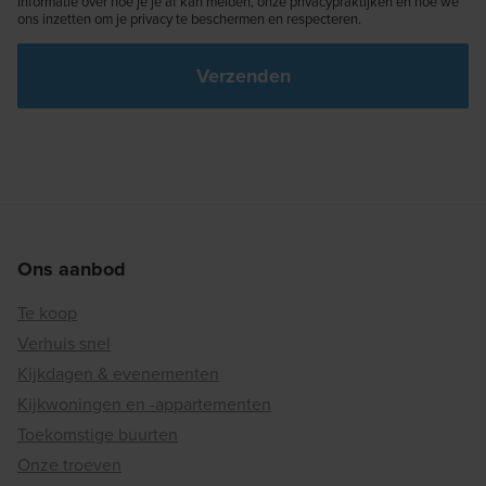
informatie over hoe je je af kan melden, onze privacypraktijken en hoe we
ons inzetten om je privacy te beschermen en respecteren.
Ons aanbod
Te koop
Verhuis snel
Kijkdagen & evenementen
Kijkwoningen en -appartementen
Toekomstige buurten
Onze troeven