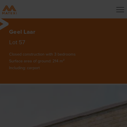
Geel Laar
Lot 57
Closed construction with 3 bedrooms
Surface area of ground: 214 m²
Including: carport