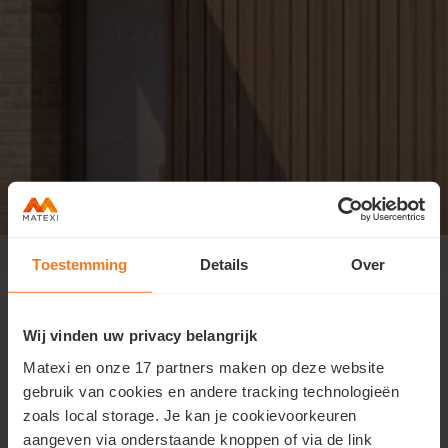
Geel Laar
>
Contact
Toestemming
Details
Over
Wij vinden uw privacy belangrijk
Contacteer ons
Matexi en onze 17 partners maken op deze website
gebruik van cookies en andere tracking technologieën
Wil je meer informatie over deze woonst of wens je een
zoals local storage. Je kan je cookievoorkeuren
afspraak?
aangeven via onderstaande knoppen of via de link