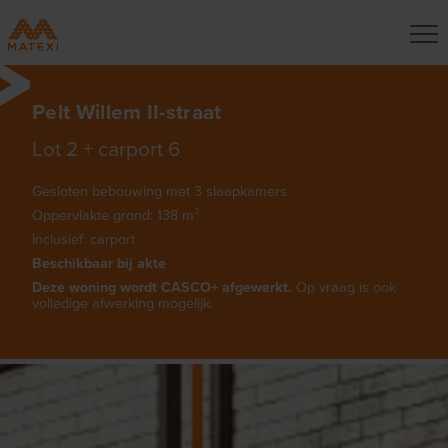
Pelt Willem II-straat
Lot 2 + carport 6
Gesloten bebouwing met 3 slaapkamers
Oppervlakte grond: 138 m²
Inclusief: carport
Beschikbaar bij akte
Deze woning wordt CASCO+ afgewerkt.
Op vraag is ook
volledige afwerking mogelijk.