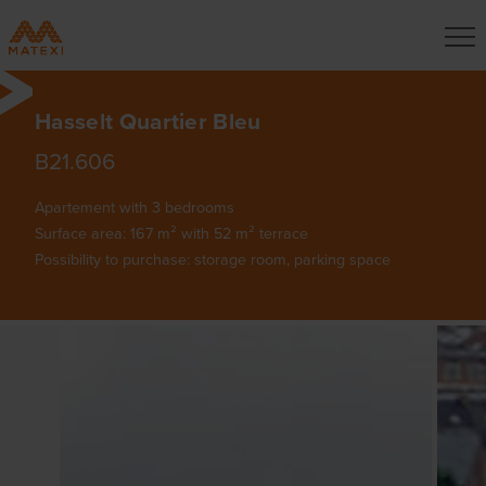
Hasselt Quartier Bleu
B21.606
Apartement with 3 bedrooms
Surface area: 167 m² with 52 m² terrace
Possibility to purchase: storage room, parking space