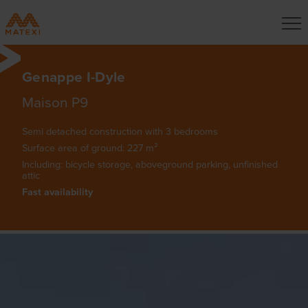
Genappe I-Dyle
Maison P9
Semi detached construction with 3 bedrooms
Surface area of ground: 227 m²
Including: bicycle storage, aboveground parking, unfinished
attic
Fast availability